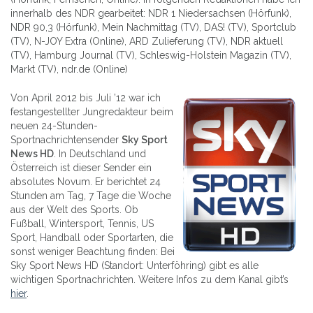
innerhalb des NDR gearbeitet: NDR 1 Niedersachsen (Hörfunk),
NDR 90,3 (Hörfunk), Mein Nachmittag (TV), DAS! (TV), Sportclub
(TV), N-JOY Extra (Online), ARD Zulieferung (TV), NDR aktuell
(TV), Hamburg Journal (TV), Schleswig-Holstein Magazin (TV),
Markt (TV), ndr.de (Online)
Von April 2012 bis Juli ’12 war ich
festangestellter Jungredakteur beim
neuen 24-Stunden-
Sportnachrichtensender
Sky Sport
News HD
. In Deutschland und
Österreich ist dieser Sender ein
absolutes Novum. Er berichtet 24
Stunden am Tag, 7 Tage die Woche
aus der Welt des Sports. Ob
Fußball, Wintersport, Tennis, US
Sport, Handball oder Sportarten, die
sonst weniger Beachtung finden: Bei
Sky Sport News HD (Standort: Unterföhring) gibt es alle
wichtigen Sportnachrichten. Weitere Infos zu dem Kanal gibt’s
hier
.