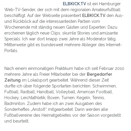
ELBKICK.TV
ist ein Hamburger
Web-TV-Sender, der sich mit dem regionalen Amateurfußball
beschäftigt. Auf der Webseite präsentiert
ELBKICK.TV
den Aus-
und Rückblick auf die interessantesten Partien vom
Wochenende mit ständig neuen Gästen und Experten. Dazu
erscheinen täglich neue Clips, skurrile Stories und amüsante
Specials. Ich war dort knapp zwei Jahre als Moderator tätig.
Mittlerweile gibt es bundesweit mehrere Ableger des Internet-
Portals.
Nach einem einmonatigen Praktikum habe ich seit Februar 2010
mehrere Jahre als Freier Mitarbeiter bei der
Bergedorfer
Zeitung
im Lokalsport gearbeitet. Während dieser Zeit
durfte ich über folgende Sportarten berichten: Schwimmen,
Fußball, Radball, Handball, Volleyball, American Football,
Hockey, Leichtathletik, Boxen, Turnen, Kegeln, Tennis,
Badminton. Zudem habe ich an zwei Ausgaben des
Sonderheftes „Anstoß“ mitgearbeitet. Darin werden alle
Fußballvereine des Heimatgebietes vor der Saison vorgestellt
und beurteilt.