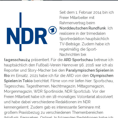
Seit dem 1. Februar 2014 bin ich
Freier Mitarbeiter mit
Rahmenvertrag beim
Norddeutschen Rundfunk
. Ich
realisiere in der trimedialen
Sportredaktion hauptsächlich
TV-Beiträge. Zudem habe ich
regelmäßig die Sport-
Nachrichten bei
tagesschau24
präsentiert. Für die
ARD
Sportschau
betreue ich
hauptsächlich den Fußball-Verein Hannover 96. 2016 war ich als
Reporter und Story-Macher bei den
Paralympischen Spielen in
Rio
im Einsatz. 2021 habe ich für die ARD von den
Olympischen
Spielen in Tokio
berichtet. Filme von mir liefen hier: Sportschau,
Tagesschau, Tagesthemen, Nachtmagazin, Mittagsmagazin,
Morgenmagazin, WDR Sportinside, NDR Sportclub. Vor der
Freien Mitarbeit habe ich ein 18-monatiges Volontariat absolviert
und habe dabei verschiedene Redaktionen im NDR
kennengelernt. Zudem gab es interessante Seminare mit
großem Praxisbezug zu verschiedenen Themenbereichen
(Hörfunk, Fernsehen, Online). In folgenden Redaktionen habe ich